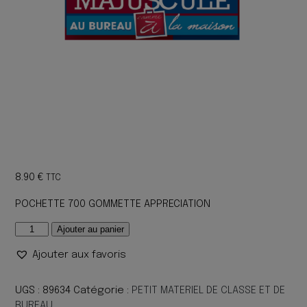
8.90
€
TTC
POCHETTE 700 GOMMETTE APPRECIATION
quantité
Ajouter au panier
de
Ajouter aux favoris
POCHETTE
700
GOMMETTE
UGS :
89634
Catégorie :
PETIT MATERIEL DE CLASSE ET DE
APPRECIATION
BUREAU