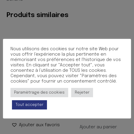
Produits similaires
Nous utilisons des cookies sur notre site Web pour
vous offrir l’expérience la plus pertinente en
mémorisant vos préférences et l'historique de vos
visites. En cliquant sur "Accepter tout", vous
consentez à l’utilisation de TOUS les cookies.
Cependant, vous pouvez visiter "Paramètres des
cookies" pour fournir un consentement contrôlé.
CISEAUX BI-MATIERE 13CM
CISEAUX A CRANTER +
Paramètrage des cookies
Rejeter
8LAMES
1.90
€
TTC
Tout accepter
INTERCHAGEABLES
Ajouter au panier
15.99
€
TTC
Ajouter aux favoris
Ajouter au panier