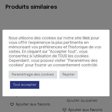
Produits similaires
Nous utilisons des cookies sur notre site Web pour
vous offrir l’expérience la plus pertinente en
mémorisant vos préférences et l'historique de vos
visites. En cliquant sur "Accepter tout", vous
consentez à l’utilisation de TOUS les cookies.
Cependant, vous pouvez visiter "Paramètres des
cookies" pour fournir un consentement contrôlé.
CISEAUX CAID GAUCHER
CISEAUX A CRANTER +
Paramètrage des cookies
Rejeter
15CM
4LAMES
INTERCHANGEABLES
2.90
€
TTC
Tout accepter
6.30
€
TTC
Ajouter au panier
Ajouter au panier
Ajouter aux favoris
Ajouter aux favoris