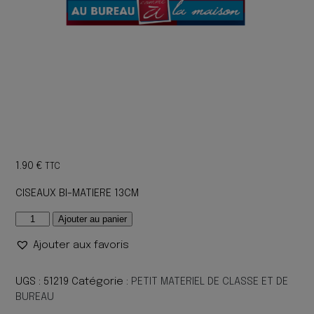
1.90
€
TTC
CISEAUX BI-MATIERE 13CM
quantité
Ajouter au panier
de
Ajouter aux favoris
CISEAUX
BI-
MATIERE
UGS :
51219
Catégorie :
PETIT MATERIEL DE CLASSE ET DE
13CM
BUREAU