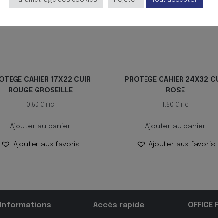
Paramètrage des cookies
Rejeter
Tout accepter
OTEGE CAHIER 17X22 CUIR
PROTEGE CAHIER 24X32 C
ROUGE GROSEILLE
ROSE
0.50
€
1.50
€
TTC
TTC
Ajouter au panier
Ajouter au panier
Ajouter aux favoris
Ajouter aux favoris
Informations
Accès rapide
OFFICE 