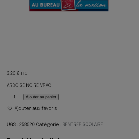
3.20
€
TTC
ARDOISE NOIRE VRAC
quantité
Ajouter au panier
de
Ajouter aux favoris
ARDOISE
NOIRE
VRAC
UGS :
258520
Catégorie :
RENTREE SCOLAIRE