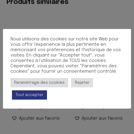
Produits similaires
Nous utilisons des cookies sur notre site Web pour
vous offrir l’expérience la plus pertinente en
mémorisant vos préférences et l'historique de vos
visites. En cliquant sur "Accepter tout", vous
consentez à l’utilisation de TOUS les cookies.
Cependant, vous pouvez visiter "Paramètres des
cookies" pour fournir un consentement contrôlé.
PROTEGE CAHIER 17X22
PROTEGE CAHIER 17X22
Paramètrage des cookies
Rejeter
INCOLORE
CUIR VERT SAPIN
0.65
€
0.50
€
TTC
TTC
Tout accepter
Ajouter au panier
Ajouter au panier
Ajouter aux favoris
Ajouter aux favoris