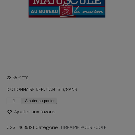
23.65
€
TTC
DICTIONNAIRE DEBUTANTS 6/8ANS
quantité
Ajouter au panier
de
Ajouter aux favoris
DICTIONNAIRE
DEBUTANTS
6/8ANS
UGS :
4635121
Catégorie :
LIBRAIRIE POUR ECOLE