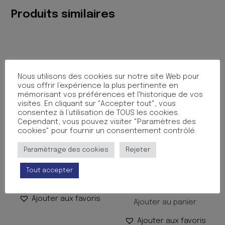
Produits similaires
Nous utilisons des cookies sur notre site Web pour
vous offrir l’expérience la plus pertinente en
mémorisant vos préférences et l'historique de vos
visites. En cliquant sur "Accepter tout", vous
consentez à l’utilisation de TOUS les cookies.
Cependant, vous pouvez visiter "Paramètres des
cookies" pour fournir un consentement contrôlé.
COLOR ZEN LICORNE
COLORIAGE J’AIME
Paramètrage des cookies
Rejeter
COLORIER 3-5 ANS 24P
8.35
€
TTC
HIBOU
Tout accepter
Ajouter au panier
4.20
€
TTC
Ajouter aux favoris
Ajouter au panier
Ajouter aux favoris