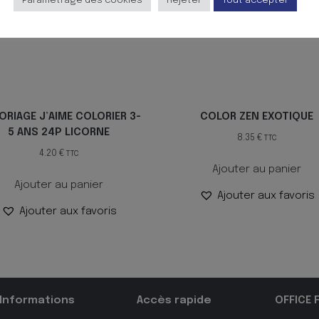
Paramètrage des cookies
Rejeter
Tout accepter
ORIAGE J’AIME COLORIER 3-
COLOR ZEN EXOTIQUE
5 ANS 24P LICORNE
8.35
€
TTC
4.20
€
TTC
Ajouter au panier
Ajouter au panier
Ajouter aux favoris
Ajouter aux favoris
Informations
Accès rapide
OFFICE 