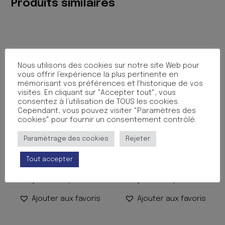
Produits similaires
Nous utilisons des cookies sur notre site Web pour
vous offrir l’expérience la plus pertinente en
mémorisant vos préférences et l'historique de vos
visites. En cliquant sur "Accepter tout", vous
consentez à l’utilisation de TOUS les cookies.
Cependant, vous pouvez visiter "Paramètres des
cookies" pour fournir un consentement contrôlé.
PROTEGE CAHIER 17X22
PROTEGE CAHIER 17X22
Paramètrage des cookies
Rejeter
CUIR BRUN
CUIR FUSHIA
0.50
€
0.50
€
TTC
TTC
Tout accepter
Ajouter au panier
Ajouter au panier
Ajouter aux favoris
Ajouter aux favoris