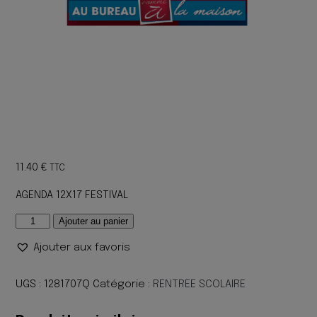
11.40
€
TTC
AGENDA 12X17 FESTIVAL
quantité
Ajouter au panier
de
Ajouter aux favoris
AGENDA
12X17
FESTIVAL
UGS :
1281707Q
Catégorie :
RENTREE SCOLAIRE