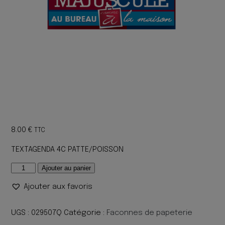
8.00
€
TTC
TEXTAGENDA 4C PATTE/POISSON
quantité
Ajouter au panier
de
Ajouter aux favoris
TEXTAGENDA
4C
PATTE/POISSON
UGS :
029507Q
Catégorie :
Faconnes de papeterie