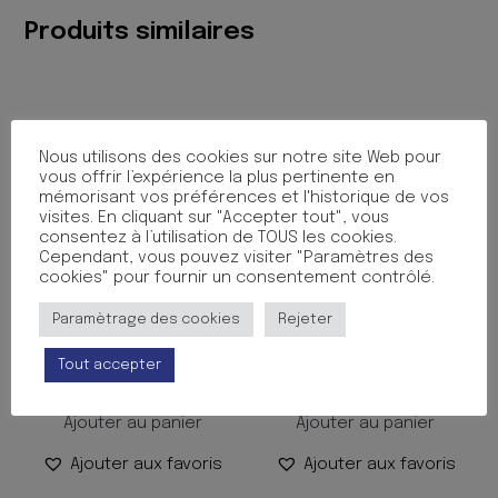
Produits similaires
Nous utilisons des cookies sur notre site Web pour
vous offrir l’expérience la plus pertinente en
mémorisant vos préférences et l'historique de vos
visites. En cliquant sur "Accepter tout", vous
consentez à l’utilisation de TOUS les cookies.
Cependant, vous pouvez visiter "Paramètres des
cookies" pour fournir un consentement contrôlé.
CAH DE TEXTE FABLES DE
CAHIER 140P 17/22 SEYES
Paramètrage des cookies
Rejeter
LF 17X22 168P
70G
Tout accepter
11.85
€
1.99
€
TTC
TTC
Ajouter au panier
Ajouter au panier
Ajouter aux favoris
Ajouter aux favoris