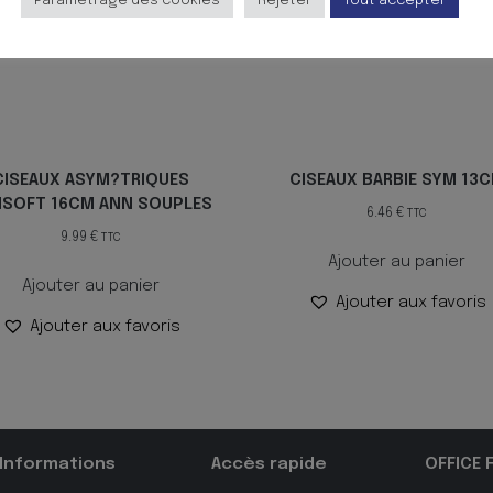
Paramètrage des cookies
Rejeter
Tout accepter
CISEAUX ASYM?TRIQUES
CISEAUX BARBIE SYM 13
NSOFT 16CM ANN SOUPLES
6.46
€
TTC
9.99
€
TTC
Ajouter au panier
Ajouter au panier
Ajouter aux favoris
Ajouter aux favoris
Informations
Accès rapide
OFFICE 