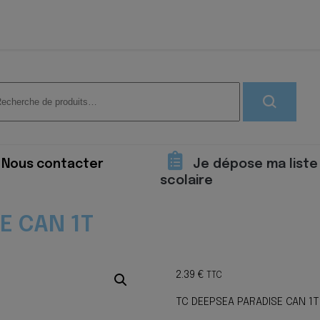
herche
 :
Nous contacter
Je dépose ma liste
scolaire
E CAN 1T
2.39
€
TTC
TC DEEPSEA PARADISE CAN 1T