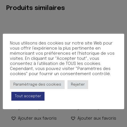
CLAIR
Produits similaires
Nous utilisons des cookies sur notre site Web pour
vous offrir l’expérience la plus pertinente en
mémorisant vos préférences et l'historique de vos
visites. En cliquant sur "Accepter tout", vous
consentez à l’utilisation de TOUS les cookies.
Cependant, vous pouvez visiter "Paramètres des
cookies" pour fournir un consentement contrôlé.
CORRECTEUR FLACON
CRAYON BT GOMME
Paramètrage des cookies
Rejeter
TIPPEX 20ML SS
PANDAS
2.60
€
1.90
€
TTC
TTC
Tout accepter
Ajouter au panier
Ajouter au panier
Ajouter aux favoris
Ajouter aux favoris