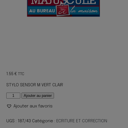
1.55
€
TTC
STYLO SENSOR M VERT CLAIR
quantité
Ajouter au panier
de
Ajouter aux favoris
STYLO
SENSOR
M
UGS :
187/43
Catégorie :
ECRITURE ET CORRECTION
VERT