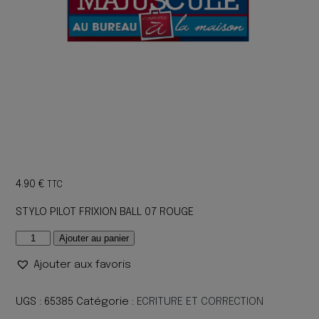
4.90
€
TTC
STYLO PILOT FRIXION BALL 07 ROUGE
quantité
Ajouter au panier
de
Ajouter aux favoris
STYLO
PILOT
FRIXION
UGS :
65385
Catégorie :
ECRITURE ET CORRECTION
BALL