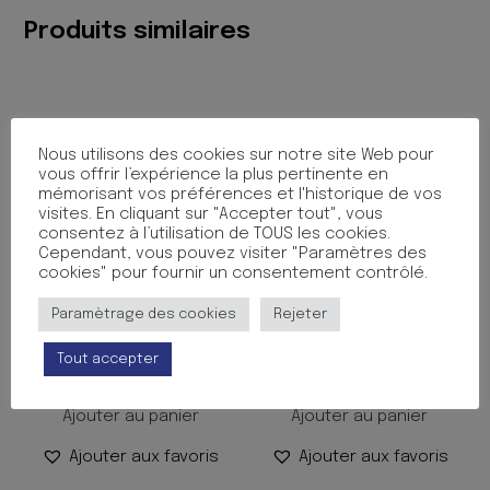
07
Produits similaires
ROUGE
Nous utilisons des cookies sur notre site Web pour
vous offrir l’expérience la plus pertinente en
mémorisant vos préférences et l'historique de vos
visites. En cliquant sur "Accepter tout", vous
consentez à l’utilisation de TOUS les cookies.
Cependant, vous pouvez visiter "Paramètres des
cookies" pour fournir un consentement contrôlé.
CARTOUCHE COURTE BLEU
CRAYON +GOMME SPIDER
Paramètrage des cookies
Rejeter
X30
MAN
Tout accepter
1.70
€
0.40
€
TTC
TTC
Ajouter au panier
Ajouter au panier
Ajouter aux favoris
Ajouter aux favoris