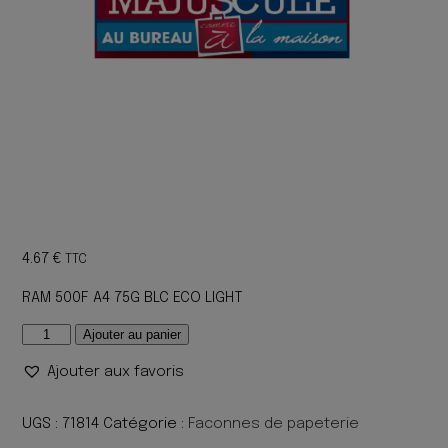
4.67
€
TTC
RAM 500F A4 75G BLC ECO LIGHT
quantité
Ajouter au panier
de
Ajouter aux favoris
RAM
500F
A4
UGS :
71814
Catégorie :
Faconnes de papeterie
75G