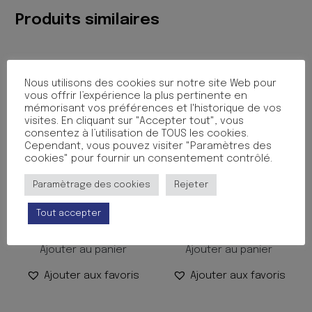
GEOMETRIE
Produits similaires
Nous utilisons des cookies sur notre site Web pour
vous offrir l’expérience la plus pertinente en
mémorisant vos préférences et l'historique de vos
visites. En cliquant sur "Accepter tout", vous
consentez à l’utilisation de TOUS les cookies.
Cependant, vous pouvez visiter "Paramètres des
cookies" pour fournir un consentement contrôlé.
Paramètrage des cookies
Rejeter
FSC PAW PATROL
APPRENONS JE SAIS LIRE
Tout accepter
5.45
€
33.25
€
TTC
TTC
Ajouter au panier
Ajouter au panier
Ajouter aux favoris
Ajouter aux favoris