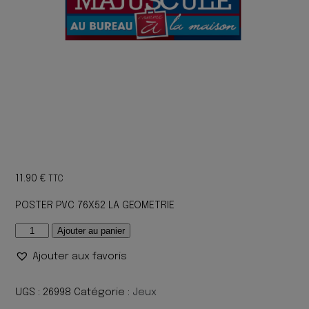
11.90
€
TTC
POSTER PVC 76X52 LA GEOMETRIE
quantité
Ajouter au panier
de
Ajouter aux favoris
POSTER
PVC
76X52
UGS :
26998
Catégorie :
Jeux
LA