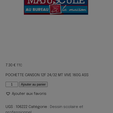
7.30
€
TTC
POCHETTE CANSON 12F 24/32 MT VIVE 160G ASS
quantité
Ajouter au panier
de
Ajouter aux favoris
POCHETTE
CANSON
12F
UGS :
106222
Catégorie :
Dessin scolaire et
24/32
professionnel