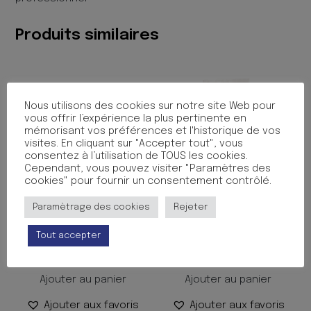
MT
VIVE
Produits similaires
160G
ASS
Nous utilisons des cookies sur notre site Web pour
vous offrir l’expérience la plus pertinente en
mémorisant vos préférences et l'historique de vos
visites. En cliquant sur "Accepter tout", vous
consentez à l’utilisation de TOUS les cookies.
Cependant, vous pouvez visiter "Paramètres des
cookies" pour fournir un consentement contrôlé.
Paramètrage des cookies
Rejeter
12 FEUTRES FINS A
CRAYON CIRE MAJU 9CM
DESSINER CRAYOLA
ASS BTE16
Tout accepter
7.99
€
1.50
€
TTC
TTC
Ajouter au panier
Ajouter au panier
Ajouter aux favoris
Ajouter aux favoris