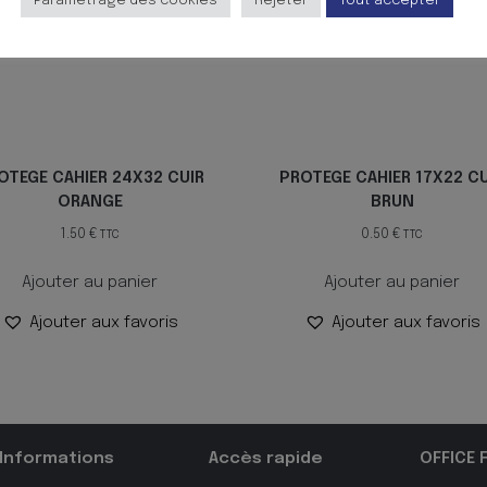
Paramètrage des cookies
Rejeter
Tout accepter
OTEGE CAHIER 24X32 CUIR
PROTEGE CAHIER 17X22 CU
ORANGE
BRUN
1.50
€
0.50
€
TTC
TTC
Ajouter au panier
Ajouter au panier
Ajouter aux favoris
Ajouter aux favoris
Informations
Accès rapide
OFFICE 