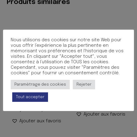
Produits similaires
Nous utilisons des cookies sur notre site Web pour
vous offrir l’expérience la plus pertinente en
mémorisant vos préférences et l'historique de vos
visites. En cliquant sur "Accepter tout", vous
consentez à l’utilisation de TOUS les cookies.
Cependant, vous pouvez visiter "Paramètres des
cookies" pour fournir un consentement contrôlé.
POCHETTE NYLON ZIPPER
NOTES ADHESIVES C?UR
Paramètrage des cookies
Rejeter
A4
4.50
€
TTC
8.50
€
TTC
Tout accepter
Ajouter au panier
Ajouter au panier
Ajouter aux favoris
Ajouter aux favoris