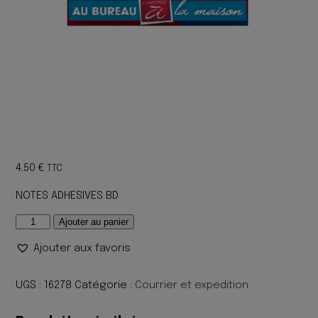
4.50
€
TTC
NOTES ADHESIVES BD
quantité
Ajouter au panier
de
Ajouter aux favoris
NOTES
ADHESIVES
BD
UGS :
16278
Catégorie :
Courrier et expedition