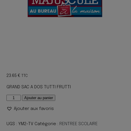
23.65
€
TTC
GRAND SAC A DOS TUTTI FRUTTI
quantité
Ajouter au panier
de
Ajouter aux favoris
GRAND
SAC
A
UGS :
YM2-TV
Catégorie :
RENTREE SCOLAIRE
DOS