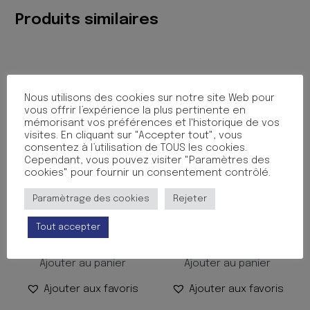
TUTTI
Produits similaires
FRUTTI
Nous utilisons des cookies sur notre site Web pour
vous offrir l’expérience la plus pertinente en
mémorisant vos préférences et l'historique de vos
visites. En cliquant sur "Accepter tout", vous
consentez à l’utilisation de TOUS les cookies.
Cependant, vous pouvez visiter "Paramètres des
cookies" pour fournir un consentement contrôlé.
PROTEGE CAHIER 17X22
PROTEGE CAHIER 17X22
Paramètrage des cookies
Rejeter
CUIR NOIR
CUIR CLEMENTINE
Tout accepter
0.50
€
0.50
€
TTC
TTC
Ajouter au panier
Ajouter au panier
Ajouter aux favoris
Ajouter aux favoris