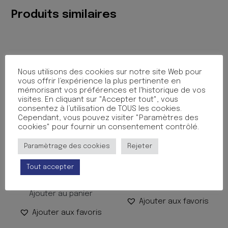
Produits similaires
Nous utilisons des cookies sur notre site Web pour
vous offrir l’expérience la plus pertinente en
mémorisant vos préférences et l'historique de vos
visites. En cliquant sur "Accepter tout", vous
consentez à l’utilisation de TOUS les cookies.
Cependant, vous pouvez visiter "Paramètres des
cookies" pour fournir un consentement contrôlé.
CORRECTEUR FRONTAL
CRAYON GRAPHITE 5B
Paramètrage des cookies
Rejeter
JETABLE 5MMX8M
0.90
€
TTC
Tout accepter
1.45
€
TTC
Ajouter au panier
Ajouter au panier
Ajouter aux favoris
Ajouter aux favoris