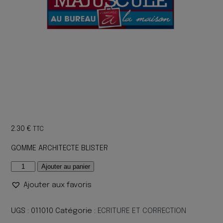
2.30
€
TTC
GOMME ARCHITECTE BLISTER
quantité
Ajouter au panier
de
Ajouter aux favoris
GOMME
ARCHITECTE
BLISTER
UGS :
011010
Catégorie :
ECRITURE ET CORRECTION