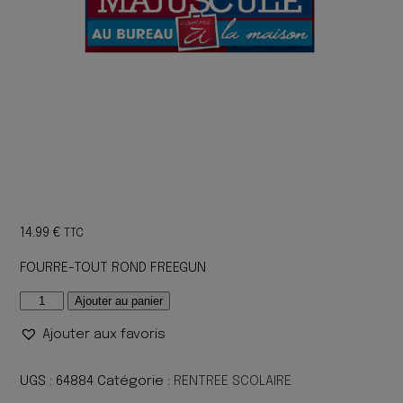
14.99
€
TTC
FOURRE-TOUT ROND FREEGUN
quantité
Ajouter au panier
de
Ajouter aux favoris
FOURRE-
TOUT
ROND
UGS :
64884
Catégorie :
RENTREE SCOLAIRE
FREEGUN