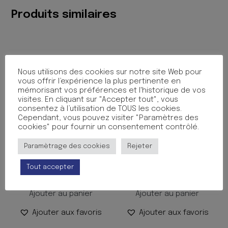
Produits similaires
Nous utilisons des cookies sur notre site Web pour
vous offrir l’expérience la plus pertinente en
mémorisant vos préférences et l'historique de vos
visites. En cliquant sur "Accepter tout", vous
consentez à l’utilisation de TOUS les cookies.
Cependant, vous pouvez visiter "Paramètres des
cookies" pour fournir un consentement contrôlé.
PROTEGE CAHIER 17X22
PROTEGE CAHIER 24X32
Paramètrage des cookies
Rejeter
JAUNE SOLEIL
CUIR BLEU VICTORIA
Tout accepter
0.50
€
1.50
€
TTC
TTC
Ajouter au panier
Ajouter au panier
Ajouter aux favoris
Ajouter aux favoris