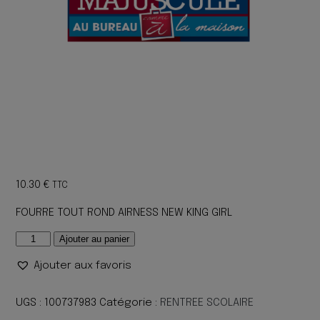
10.30
€
TTC
FOURRE TOUT ROND AIRNESS NEW KING GIRL
quantité
Ajouter au panier
de
Ajouter aux favoris
FOURRE
TOUT
ROND
UGS :
100737983
Catégorie :
RENTREE SCOLAIRE
AIRNESS