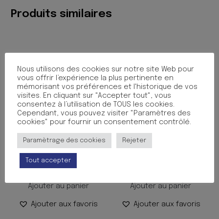
NEW
Produits similaires
KING
GIRL
Nous utilisons des cookies sur notre site Web pour
vous offrir l’expérience la plus pertinente en
mémorisant vos préférences et l'historique de vos
visites. En cliquant sur "Accepter tout", vous
consentez à l’utilisation de TOUS les cookies.
Cependant, vous pouvez visiter "Paramètres des
cookies" pour fournir un consentement contrôlé.
PROTEGE CAHIER 24X32
PROTEGE CAHIER 17X22
Paramètrage des cookies
Rejeter
CUIR BL CLAIR
CUIR BLANC
Tout accepter
1.50
€
0.50
€
TTC
TTC
Ajouter au panier
Ajouter au panier
Ajouter aux favoris
Ajouter aux favoris