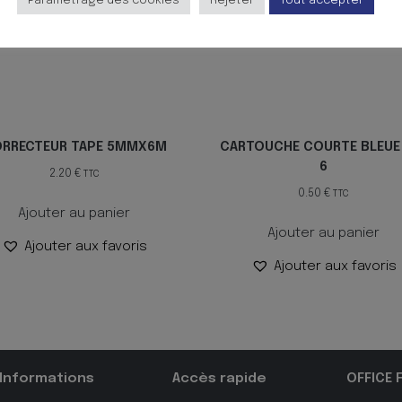
Paramètrage des cookies
Rejeter
Tout accepter
RRECTEUR TAPE 5MMX6M
CARTOUCHE COURTE BLEUE
6
2.20
€
TTC
0.50
€
TTC
Ajouter au panier
Ajouter au panier
Ajouter aux favoris
Ajouter aux favoris
Informations
Accès rapide
OFFICE 