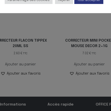
Paramètrage des cookies
Rejeter
Tout accepter
RRECTEUR FLACON TIPPEX
CORRECTEUR MINI POCK
20ML SS
MOUSE DECOR 2+1G
2.60
€
7.02
€
TTC
TTC
Ajouter au panier
Ajouter au panier
Ajouter aux favoris
Ajouter aux favoris
Informations
Accès rapide
OFFICE 