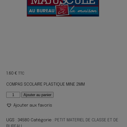
1.60
€
TTC
COMPAS SCOLAIRE PLASTIQUE MINE 2MM
quantité
Ajouter au panier
de
Ajouter aux favoris
COMPAS
SCOLAIRE
PLASTIQUE
UGS :
34580
Catégorie :
PETIT MATERIEL DE CLASSE ET DE
MINE
BUREAU