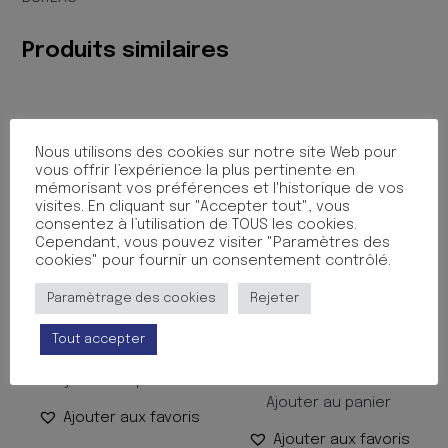
2MM
Produits similaires
Nous utilisons des cookies sur notre site Web pour
vous offrir l’expérience la plus pertinente en
mémorisant vos préférences et l'historique de vos
visites. En cliquant sur "Accepter tout", vous
consentez à l’utilisation de TOUS les cookies.
Cependant, vous pouvez visiter "Paramètres des
cookies" pour fournir un consentement contrôlé.
Paramètrage des cookies
Rejeter
CISEAUX BI-MATIERE 13CM
CISEAUX COSMIC KIDS
13CM
1.90
€
TTC
Tout accepter
3.75
€
TTC
Ajouter au panier
Ajouter au panier
Ajouter aux favoris
Ajouter aux favoris