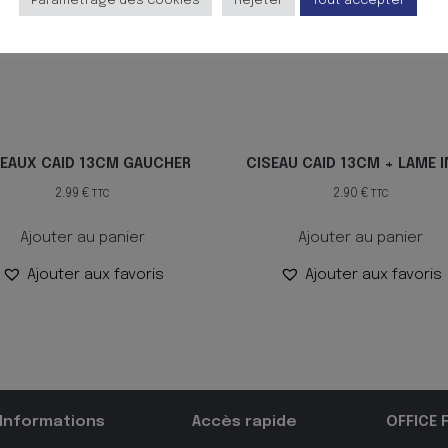
Paramètrage des cookies
Rejeter
Tout accepter
SEAUX CAID 13CM GAUCHER
CISEAU CAID 13CM + LAME 
2.99
€
2.90
€
TTC
TTC
Ajouter au panier
Ajouter au panier
Ajouter aux favoris
Ajouter aux favoris
Informations
Accès rapide
OFFICE 