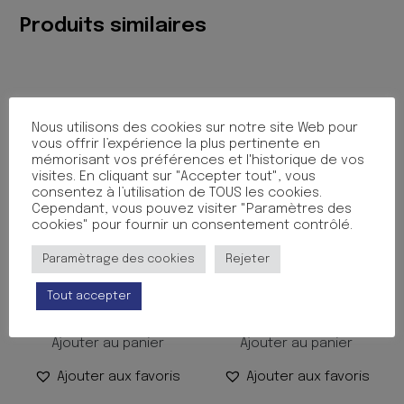
A4
Produits similaires
ANIS
Nous utilisons des cookies sur notre site Web pour
vous offrir l’expérience la plus pertinente en
mémorisant vos préférences et l'historique de vos
visites. En cliquant sur "Accepter tout", vous
consentez à l’utilisation de TOUS les cookies.
Cependant, vous pouvez visiter "Paramètres des
cookies" pour fournir un consentement contrôlé.
CHEMISE 3RABATS A5
CHEMISE 3 RABATS ELAST
Paramètrage des cookies
Rejeter
PPGLASS ASS
17X22 ASS.
Tout accepter
3.50
€
3.50
€
TTC
TTC
Ajouter au panier
Ajouter au panier
Ajouter aux favoris
Ajouter aux favoris