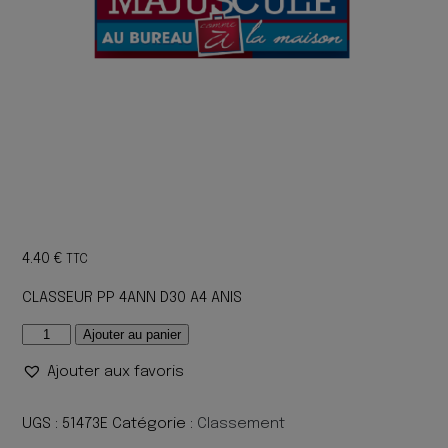
4.40
€
TTC
CLASSEUR PP 4ANN D30 A4 ANIS
quantité
Ajouter au panier
de
Ajouter aux favoris
CLASSEUR
PP
4ANN
UGS :
51473E
Catégorie :
Classement
D30