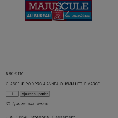
6.80
€
TTC
CLASSEUR POLYPRO 4 ANNEAUX 15MM LITTLE MARCEL
quantité
Ajouter au panier
de
Ajouter aux favoris
CLASSEUR
POLYPRO
4
UGS :
51324E
Catégorie :
Classement