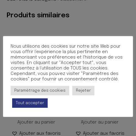
ANNEAUX
15MM
Produits similaires
LITTLE
MARCEL
Nous utilisons des cookies sur notre site Web pour
vous offrir l’expérience la plus pertinente en
mémorisant vos préférences et l'historique de vos
visites. En cliquant sur "Accepter tout", vous
consentez à l’utilisation de TOUS les cookies.
Cependant, vous pouvez visiter "Paramètres des
cookies" pour fournir un consentement contrôlé.
Paramètrage des cookies
Rejeter
CHEMISE 3 RABATS ELAST
CHEMISE 3 RABATS
PP PERSO ASS
ELAS+ETIQ TABAC
Tout accepter
6.90
€
1.80
€
TTC
TTC
Ajouter au panier
Ajouter au panier
Ajouter aux favoris
Ajouter aux favoris