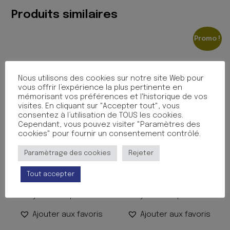
B.ODYSSEY
Produits similaires
Promo !
Nous utilisons des cookies sur notre site Web pour
vous offrir l’expérience la plus pertinente en
mémorisant vos préférences et l'historique de vos
visites. En cliquant sur "Accepter tout", vous
consentez à l’utilisation de TOUS les cookies.
Cependant, vous pouvez visiter "Paramètres des
cookies" pour fournir un consentement contrôlé.
CHEMISE 3 RABATS ELAST
CHEMISE 3 RABAT ELAS PP
Paramètrage des cookies
Rejeter
PP PERSO ASS
24/32 BLEU
Le
Le
6.90
€
1.99
€
1.99
€
TTC
TTC
Tout accepter
prix
prix
Ajouter au panier
Ajouter au panier
initial
actuel
était :
est :
Ajouter aux favoris
Ajouter aux favoris
1.99 €.
1.99 €.