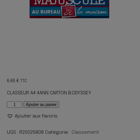
6.65
€
TTC
CLASSEUR A4 4ANN CARTON B.ODYSSEY
quantité
Ajouter au panier
de
Ajouter aux favoris
CLASSEUR
A4
4ANN
UGS :
R20025808
Catégorie :
Classement
CARTON