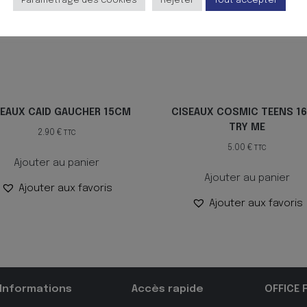
Paramètrage des cookies
Rejeter
Tout accepter
SEAUX CAID GAUCHER 15CM
CISEAUX COSMIC TEENS 1
TRY ME
2.90
€
TTC
5.00
€
TTC
Ajouter au panier
Ajouter au panier
Ajouter aux favoris
Ajouter aux favoris
Informations
Accès rapide
OFFICE 