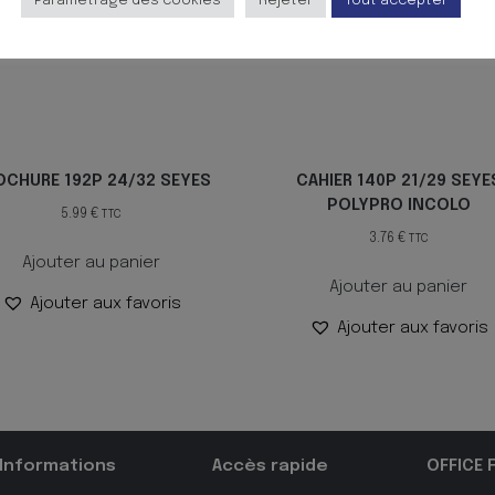
Paramètrage des cookies
Rejeter
Tout accepter
OCHURE 192P 24/32 SEYES
CAHIER 140P 21/29 SEYE
POLYPRO INCOLO
5.99
€
TTC
3.76
€
TTC
Ajouter au panier
Ajouter au panier
Ajouter aux favoris
Ajouter aux favoris
Informations
Accès rapide
OFFICE 