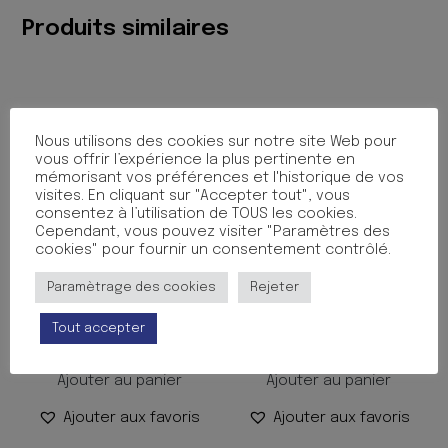
POLYPRO
Produits similaires
INCOLORE
Nous utilisons des cookies sur notre site Web pour
vous offrir l’expérience la plus pertinente en
mémorisant vos préférences et l'historique de vos
visites. En cliquant sur "Accepter tout", vous
consentez à l’utilisation de TOUS les cookies.
Cependant, vous pouvez visiter "Paramètres des
cookies" pour fournir un consentement contrôlé.
BUVARD 16X21 125G ASS
CAHIER 140P 21/29 SEYES
Paramètrage des cookies
Rejeter
PQT 10
POLYPRO JAUNE
Tout accepter
4.60
€
3.76
€
TTC
TTC
Ajouter au panier
Ajouter au panier
Ajouter aux favoris
Ajouter aux favoris