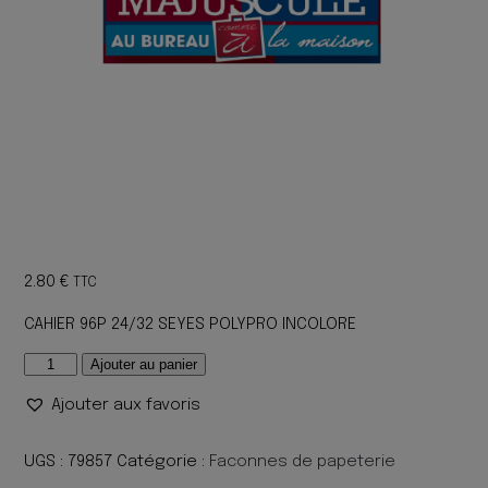
2.80
€
TTC
CAHIER 96P 24/32 SEYES POLYPRO INCOLORE
quantité
Ajouter au panier
de
Ajouter aux favoris
CAHIER
96P
24/32
UGS :
79857
Catégorie :
Faconnes de papeterie
SEYES