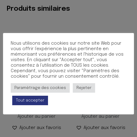
SEYES
Produits similaires
PP
ROUGE
Nous utilisons des cookies sur notre site Web pour
vous offrir l’expérience la plus pertinente en
mémorisant vos préférences et l'historique de vos
visites. En cliquant sur "Accepter tout", vous
consentez à l’utilisation de TOUS les cookies.
Cependant, vous pouvez visiter "Paramètres des
cookies" pour fournir un consentement contrôlé.
CAHIER 140P 17/22 90G
BROCHURE MIMESYS PP
Paramètrage des cookies
Rejeter
SEYES PP VERT
17X22 192P SEYES ASS
Tout accepter
1.99
€
8.50
€
TTC
TTC
Ajouter au panier
Ajouter au panier
Ajouter aux favoris
Ajouter aux favoris