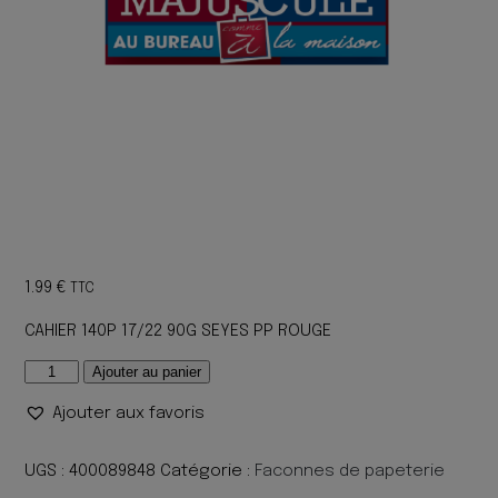
1.99
€
TTC
CAHIER 140P 17/22 90G SEYES PP ROUGE
quantité
Ajouter au panier
de
Ajouter aux favoris
CAHIER
140P
17/22
UGS :
400089848
Catégorie :
Faconnes de papeterie
90G